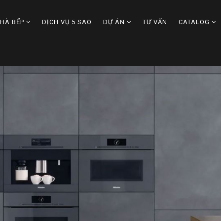
NHÀ BẾP
DỊCH VỤ 5 SAO
DỰ ÁN
TƯ VẤN
CATALOG