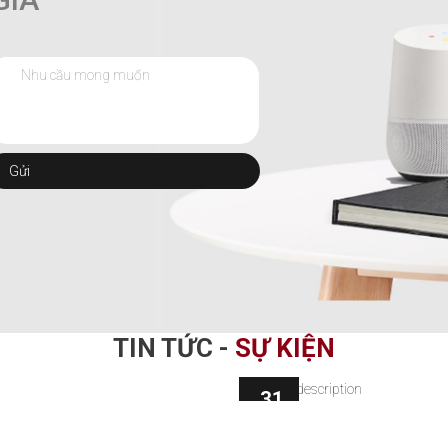
Gửi
TIN TỨC -
SỰ KIỆN
31
Th 3