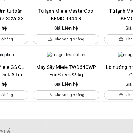
âm tủ toàn
Tủ lạnh Miele MasterCool
Tủ lạnh Mi
97 SCVi XXL
KFMC 3844 R
KFMC
la Ed
 hệ
Liên hệ
Giá:
Giá
giỏ hàng
Cho vào giỏ hàng
Cho
Miele GS CL
Máy Sấy Miele TWD640WP
Lò nướng nh
isk All in 1
EcoSpeed&9kg
7
 hệ
Liên hệ
Giá:
Giá
giỏ hàng
Cho vào giỏ hàng
Cho
GIÁ