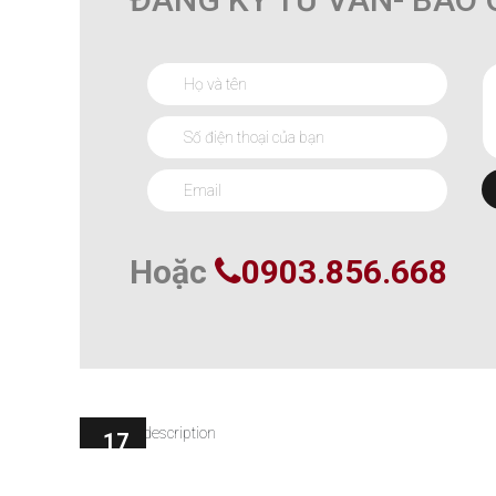
Hoặc
0903.856.668
17
Th 9