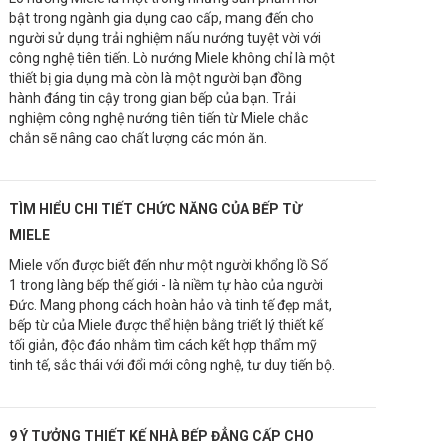
bật trong ngành gia dụng cao cấp, mang đến cho
người sử dụng trải nghiệm nấu nướng tuyệt vời với
công nghệ tiên tiến. Lò nướng Miele không chỉ là một
thiết bị gia dụng mà còn là một người bạn đồng
hành đáng tin cậy trong gian bếp của bạn. Trải
nghiệm công nghệ nướng tiên tiến từ Miele chắc
chắn sẽ nâng cao chất lượng các món ăn.
TÌM HIỂU CHI TIẾT CHỨC NĂNG CỦA BẾP TỪ
MIELE
Miele vốn được biết đến như một người khổng lồ Số
1 trong làng bếp thế giới - là niềm tự hào của người
Đức. Mang phong cách hoàn hảo và tinh tế đẹp mắt,
bếp từ của Miele được thể hiện bằng triết lý thiết kế
tối giản, độc đáo nhằm tìm cách kết hợp thẩm mỹ
tinh tế, sắc thái với đổi mới công nghệ, tư duy tiến bộ.
9 Ý TƯỞNG THIẾT KẾ NHÀ BẾP ĐẲNG CẤP CHO