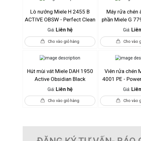
Lò nướng Miele H 2455 B
Máy rửa chén 
ACTIVE OBSW - Perfect Clean
phần Miele G 77
AD 125 Ga
Liên hệ
Liên
Giá:
Giá:
Cho vào giỏ hàng
Cho vào 
Hút mùi vát Miele DAH 1950
Viên rửa chén 
Active Obsidian Black
4001 PE - PowerD
ECO
Liên hệ
Liên
Giá:
Giá:
Cho vào giỏ hàng
Cho vào 
ĐĂNG KÝ TƯ VẤN- BÁO 