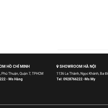
Th 3
M HỒ CHÍ MINH
SHOWROOM HÀ NỘI
ợ, Phú Thuận, Quận 7, TPHCM
1136 La Thành, Ngọc Khánh, Ba Đì
6222 - Ms Hằng
Tel: 0928766222 -Ms My