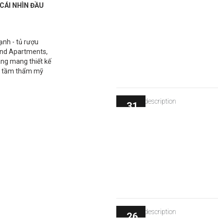
CÁI NHÌN ĐẦU
ạnh - tủ rượu
and Apartments,
ng mang thiết kế
ng tầm thẩm mỹ
31
Th 3
26