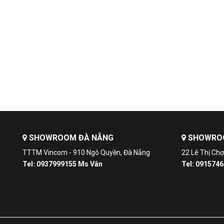
SHOWROOM ĐÀ NẴNG
SHOWROO
TTTM Vincom - 910 Ngô Quyền, Đà Nẵng
22 Lê Thị Ch
Tel: 0937999155 Ms Vân
Tel: 091574