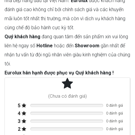
nhà bếp hàng đầu tại Việt Nam.
Eurolux
được khách hàng
đánh giá cao không chỉ bởi chính sách giá và các khuyến
mãi luôn tốt nhất thị trường, mà còn vì dịch vụ khách hàng
cùng chế độ bảo hành cực kỳ tốt.
Quý khách hàng
đang quan tâm đến sản phẩm xin vui lòng
liên hệ ngay số
Hotline
hoặc đến
Showroom
gần nhất để
nhận tư vấn từ đội ngũ nhân viên giàu kinh nghiệm của chúng
tôi.
Eurolux hân hạnh được phục vụ Quý khách hàng !
THÔNG SỐ KỸ THUẬT
Số đo tính bằng mm (Chiều rộng)
574
(Chưa có đánh giá)
Số đo mm (Chiều cao)
45
5
0 đánh giá
4
0 đánh giá
Chiều cao lắp đặt với hộp nối tính bằng mm
45
3
0 đánh giá
Số đo tính bằng mm (Độ sâu)
504
2
0 đánh giá
Số đo lỗ tính bằng mm (chiều rộng) để gắn