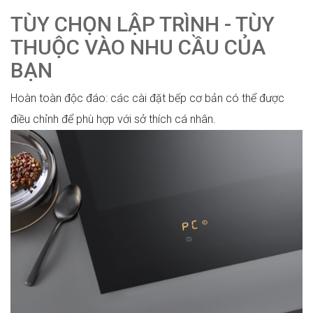
TÙY CHỌN LẬP TRÌNH - TÙY
THUỘC VÀO NHU CẦU CỦA
BẠN
Hoàn toàn độc đáo: các cài đặt bếp cơ bản có thể được
điều chỉnh để phù hợp với sở thích cá nhân.